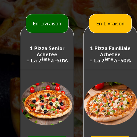
En Livraison
En Livraison
1 Pizza Senior
1 Pizza Familiale
Achetée
Achetée
ème
ème
= La 2
à -50%
= La 2
à -50%