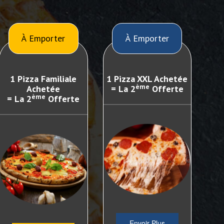
À Emporter
À Emporter
1 Pizza Familiale
1 Pizza XXL Achetée
ème
Achetée
= La 2
Offerte
ème
= La 2
Offerte
Envoir Plus