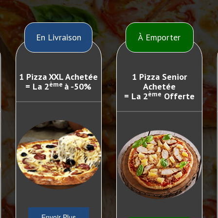
En Livraison
À Emporter
1 Pizza XXL Achetée
1 Pizza Senior
ème
= La 2
à -50%
Achetée
ème
= La 2
Offerte
Envoir Plus