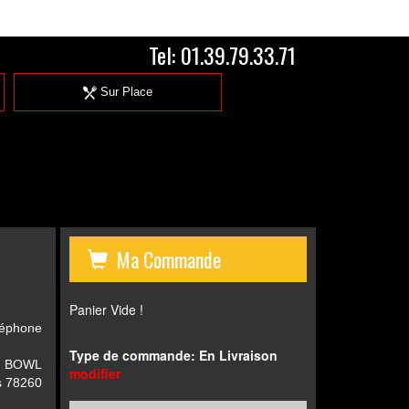
Tel:
01.39.79.33.71
Sur Place
Ma Commande
Panier Vide !
léphone
Type de commande: En Livraison
, BOWL
modifier
 78260