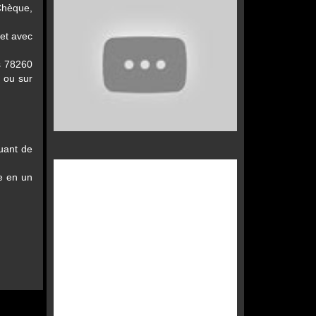
Chèque,
 et avec
s 78260
 ou sur
nuant de
de en un