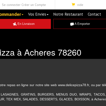
Se connecter
Créer un Compte
vide
ommander
Vos Envies
Notre Restaurant
Contact
En Livraison
A Emporter
Pizza à Acheres 78260
e repas en ligne sur notre site web www.delicepizza78.fr, ou par té
NOS LASAGNES, GRATINS, BURGERS, MENUS DUO, WRAPS, TACOS
R, TEX MEX, SALADES, DESSERTS, GLACES, BOISSON, à Acheres