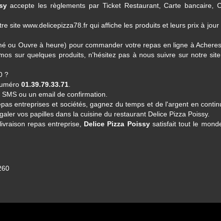
sy
accepte les règlements par Ticket Restaurant, Carte bancaire, 
e site www.delicepizza78.fr qui affiche les produits et leurs prix à jour
Fermé ou Ouvre à heure) pour commander votre repas en ligne à Achere
os sur quelques produits, n'hésitez pas à nous suivre sur notre site
0 ?
 numéro
01.39.79.33.71
.
n SMS ou un email de confirmation.
repas entreprises et sociétés, gagnez du temps et de l'argent en conti
égaler vos papilles dans la cuisine du restaurant
Delice Pizza Poissy
.
livraison repas entreprise,
Delice Pizza Poissy
satisfait tout le mon