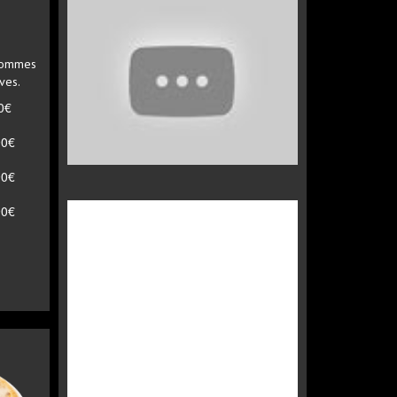
 pommes
ves.
0€
90€
90€
90€