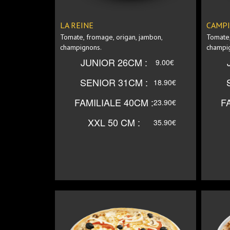
SENIOR 31CM
SENI
LA REINE
CAMP
Tomate, fromage, origan, jambon,
Tomate,
champignons.
champig
FAMILIALE
FA
JUNIOR 26CM :
9.00€
40CM
SENIOR 31CM :
18.90€
XXL 50 CM
XXL 
FAMILIALE 40CM :
F
23.90€
XXL 50 CM :
35.90€