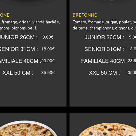
OR 31CM
SENIOR 31CM
IONE
BRETONNE
 fromage, origan, viande hachée,
Tomate, fromage, origan, poulet,
nons, oignons, oeuf.
de terre, champignons, oignons, oli
MILIALE
FAMILIALE
JUNIOR 26CM :
JUNIOR 26CM :
9.00€
9.0
40CM
40CM
SENIOR 31CM :
SENIOR 31CM :
18.90€
18.
50 CM
XXL 50 CM
AMILIALE 40CM :
FAMILIALE 40CM :
23.90€
23.
XXL 50 CM :
XXL 50 CM :
35.90€
35.