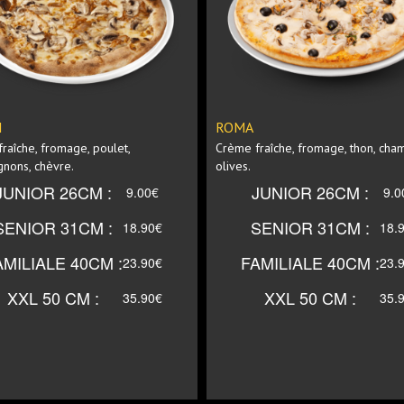
OR 26CM
JUNIOR 26CM
OR 31CM
SENIOR 31CM
I
ROMA
raîche, fromage, poulet,
Crème fraîche, fromage, thon, cha
nons, chèvre.
olives.
MILIALE
FAMILIALE
JUNIOR 26CM :
JUNIOR 26CM :
9.00€
9.0
40CM
40CM
SENIOR 31CM :
SENIOR 31CM :
18.90€
18.
50 CM
XXL 50 CM
AMILIALE 40CM :
FAMILIALE 40CM :
23.90€
23.
XXL 50 CM :
XXL 50 CM :
35.90€
35.