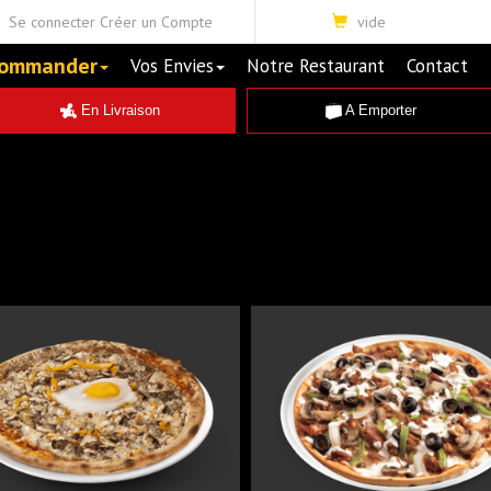
Se connecter
Créer un Compte
vide
ommander
Vos Envies
Notre Restaurant
Contact
En Livraison
A Emporter
OR 26CM
JUNIOR 26CM