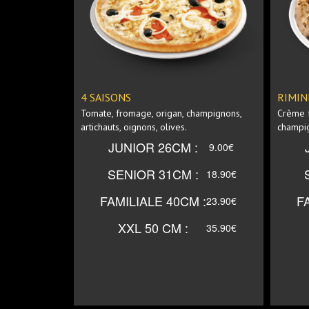
JUNIOR 26CM
JUNI
SENIOR 31CM
SENI
4 SAISONS
RIMIN
Tomate, fromage, origan, champignons,
Crème f
artichauts, oignons, olives.
champig
FAMILIALE
FA
JUNIOR 26CM :
9.00€
40CM
SENIOR 31CM :
18.90€
XXL 50 CM
XXL 
FAMILIALE 40CM :
F
23.90€
XXL 50 CM :
35.90€