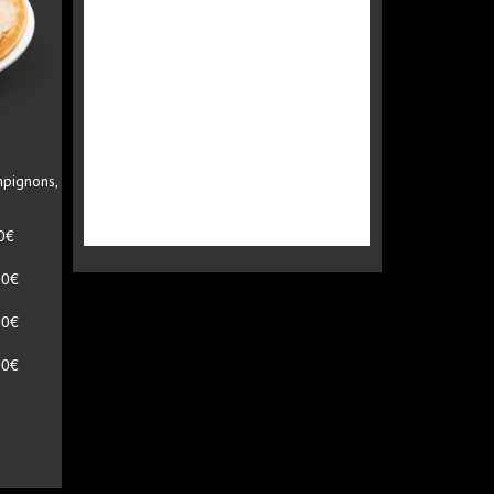
mpignons,
0€
90€
90€
90€